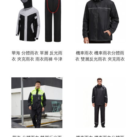
華海 分體雨衣 單層 反光雨
機車雨衣 機車雨衣分體雨
衣 夾克雨衣 雨衣雨褲 牛津
衣 雙層反光雨衣 夾克雨衣
布 TPU #195新
雨衣雨褲 #定制产品