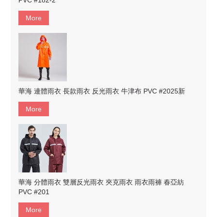
More
華海 連體雨衣 長款雨衣 反光雨衣 牛津布 PVC #2025新
More
華海 分體雨衣 雙層反光雨衣 夾克雨衣 雨衣雨褲 春亞紡
PVC #201
More